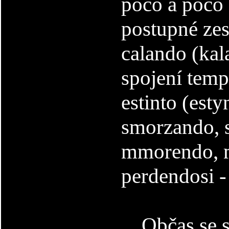
poco a poco
postupné zes
calando (kala
spojení tem
estinto (esty
smorzando, 
mmorendo, m
perdendosi -
Občas se sy