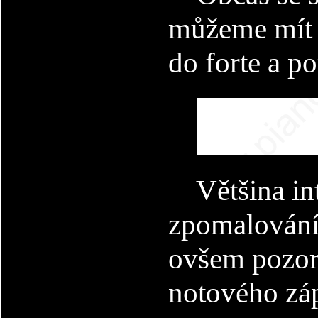
můžeme mít v
do forte a p
Většina inte
zpomalování 
ovšem pozor,
notového záp