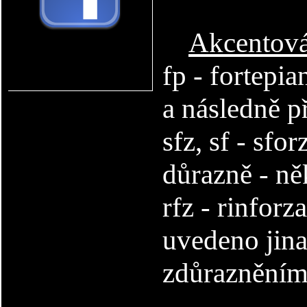
Akcentov
fp - fortepia
a následně p
sfz, sf - sfo
důrazně - ně
rfz - rinforz
uvedeno jina
zdůraznění