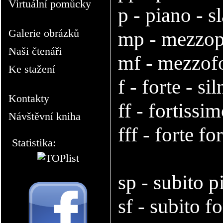
Virtuální pomůcky
p - piano - sl
Galerie obrázků
mp - mezzopi
Naši čtenáři
mf - mezzofo
Ke stažení
f - forte - sil
Kontakty
ff - fortissi
Návštěvní kniha
fff - forte fo
Statistika:
sp - subito p
sf - subito fo