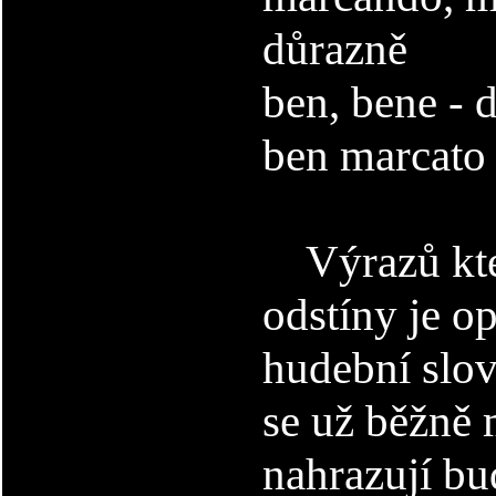
důrazně
ben, bene - 
ben marcato 
Výrazů kter
odstíny je o
hudební slov
se už běžně 
nahrazují bu